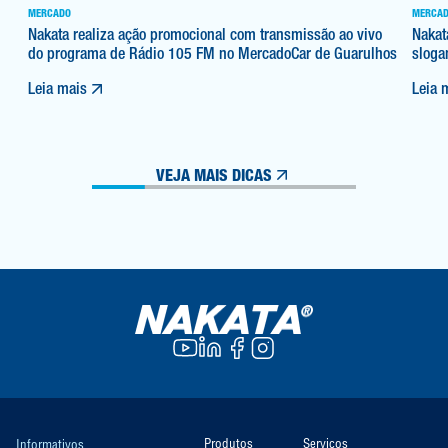
MERCADO
MERCA
Nakata realiza ação promocional com transmissão ao vivo
Nakat
do programa de Rádio 105 FM no MercadoCar de Guarulhos
sloga
Leia mais
Leia 
VEJA MAIS DICAS
Produtos
Serviços
Informativos