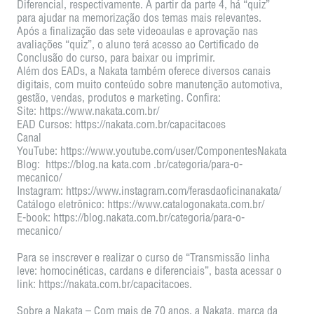
Diferencial, respectivamente. A partir da parte 4, há “quiz”
para ajudar na memorização dos temas mais relevantes.
Após a finalização das sete videoaulas e aprovação nas
avaliações “quiz”, o aluno terá acesso ao Certificado de
Conclusão do curso, para baixar ou imprimir.
Além dos EADs, a Nakata também oferece diversos canais
digitais, com muito conteúdo sobre manutenção automotiva,
gestão, vendas, produtos e marketing. Confira:
Site: https://www.nakata.com.br/
EAD Cursos: https://nakata.com.br/capacitacoes
Canal
YouTube: https://www.youtube.com/user/ComponentesNakata
Blog: https://blog.na kata.com .br/categoria/para-o-
mecanico/
Instagram: https://www.instagram.com/ferasdaoficinanakata/
Catálogo eletrônico: https://www.catalogonakata.com.br/
E-book: https://blog.nakata.com.br/categoria/para-o-
mecanico/
Para se inscrever e realizar o curso de “Transmissão linha
leve: homocinéticas, cardans e diferenciais”, basta acessar o
link: https://nakata.com.br/capacitacoes.
Sobre a Nakata – Com mais de 70 anos, a Nakata, marca da